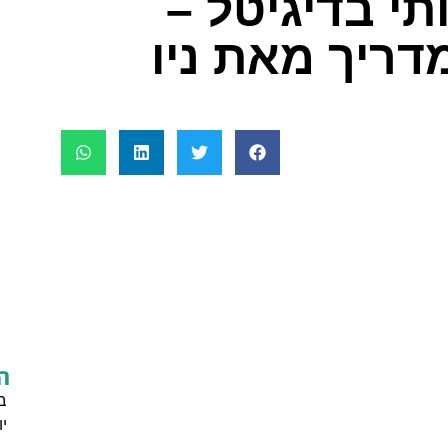
תי בדיגיטל –
מדריך מאת ניו
ה
ב
י