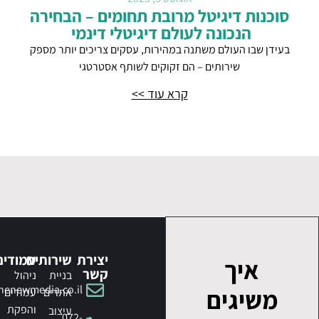
סוכנות דיגיטל מרובת תחומים – הבחירה
הנכונה לעולם דיגיטלי דינמי
בעידן שבו העולם משתנה במהירות, עסקים צריכים יותר מספק
שירותים – הם זקוקים לשותף אסטרטגי
קרא עוד >>
יצירת
שירותים
עמודים
איך
קשר
בניית
ניהול
henewmedia.co.il
משיגים
אתרים
עמודים
והפקת
עיצוב
072-