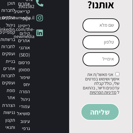
אותנו?
תוכן
אתרים
3901582
לחברות
קרייאטיב
ועסקים
.com/newmedia.il
וקופי
ניהול
רייטינג
linkedin.com/the-
קמפיינים
קידום
newmedia
ברשתות
אתרים
לחברות
אורגני
ועסקים
(SEO)
בניית
פרסום
אתרים
ממומן
אני מאשר/ת את
לחברות
שיפור
איסוף ושימוש בפרטים
ועסקים
שלי, כולל קבלת
יחס
עדכונים ודיוור, בהתאם
מפת
המרה
ל
מדיניות הפרטיות
אתר
ניהול
הצהרת
עמודי
שליחה
נגישות
סושיאל
תקנון
עיצוב
ותנאי
גרפי