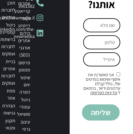
אותנו?
תוכן
אתרים
3901582
לחברות
קרייאטיב
ועסקים
.com/newmedia.il
וקופי
ניהול
רייטינג
linkedin.com/the-
קמפיינים
קידום
newmedia
ברשתות
אתרים
לחברות
אורגני
ועסקים
(SEO)
בניית
פרסום
אתרים
ממומן
אני מאשר/ת את
לחברות
שיפור
איסוף ושימוש בפרטים
ועסקים
שלי, כולל קבלת
יחס
עדכונים ודיוור, בהתאם
מפת
המרה
ל
מדיניות הפרטיות
אתר
ניהול
הצהרת
עמודי
שליחה
נגישות
סושיאל
תקנון
עיצוב
ותנאי
גרפי