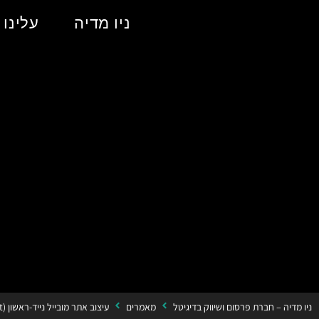
ניו מדיה
עלינו
ניו מדיה – חברת פרסום ושיווק בדיגיטל
מאמרים
עיצוב אתר מובייל נייד-ראשון (mobile first) למטרת SEO: מדריך פרקטי מאת ניו מדיה