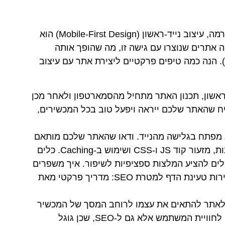
בעידן שבו הגלישה מהסמארטפון הפכה לנורמה, עיצוב נייד-ראשון (Mobile-First Design) הוא
 אתרים שנוצרו עם גישה זו, מה שהופך אותה
לחיונית לאופטימיזציה למנועי חיפוש (SEO). הנה כמה טיפים פרקטיים ליצירת אתר עם עיצוב
ראשון, תכנון האתר מתחיל מהסמארטפון ולאחר מכן
יח שהאתר שלכם ייראה ויפעל טוב בכל המכשירים,
א מפתח בגלישה מהנייד. ודאו שהאתר שלכם מותאם
לטעינה מהירה באמצעות דחיסת תמונות, מזעור קוד JS ו-CSS ושימוש ב-Caching. כלים
Google PageSpeed Insight יכולים להציע המלצות ספציפיות לשיפור. איך משפרים
ומוודאים מהירות אתר? הכל כאן> מהירות טעינת הדף למטרת SEO: מדריך פרקטי מאת
לאתר להתאים את עצמו לרוחב המסך של המכשיר
ממנו מגיע המשתמש. זה חשוב לא רק לחוויית המשתמש אלא גם ל-SEO, שכן גוגל