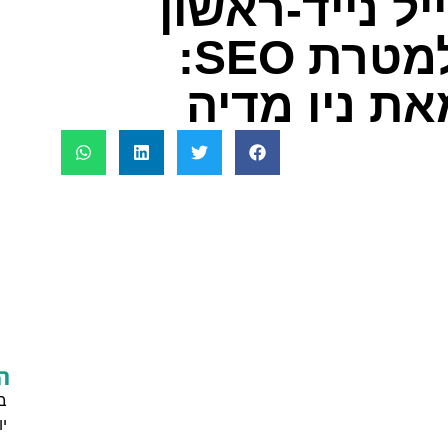
ל נייד-ראשון
(mobile first) למטרת SEO:
ת ניו מדיה
ה
ב
י