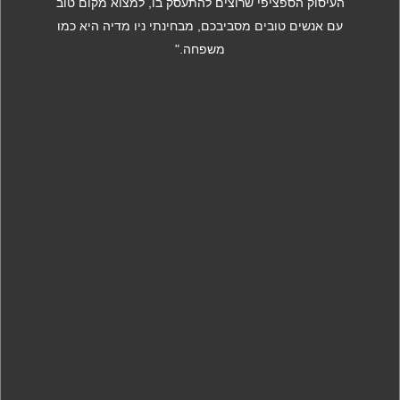
העיסוק הספציפי שרוצים להתעסק בו, למצוא מקום טוב
עם אנשים טובים מסביבכם, מבחינתי ניו מדיה היא כמו
משפחה."