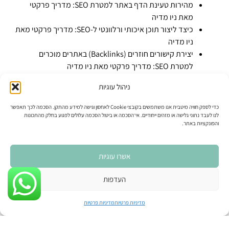
מהירות טעינת הדף באתר למטרת SEO: מדריך פרקטי
מאת ניו מדיה
כיצד ליצור תוכן איכותי ורלוונטי ל-SEO: מדריך פרקטי מאת
ניו מדיה
יצירת קישורים חוזרים (Backlinks) באתרים מוכרים
למטרת SEO: מדריך פרקטי מאת ניו מדיה
כיצד לבחור מילות מפתח ל-SEO: מדריך פרקטי למתחילים
ניהול עוגיות
מאת ניו מדיה
אופטימיזציה של תמונות ל-SEO: המדריך הפרקטי של ניו
כדי לספק חוויה מיטבית אנו משתמשים בקובצי Cookie לאחסון וגישה למידע מהתקן. הסכמה לכך תאפשר
מדיה
לנו לעבד נתוני גלישה או מזהים ייחודיים. אי־הסכמה או ביטול הסכמה עלולים לפגוע בחלק מהתכונות
והפונקציות באתר.
המדריך המלא של ניו מדיה: כתיבת כתבה מנצחת למטרת
SEO קידום אורגני בגוגל
שימוש ברשתות החברתיות לשיווק העסק: מדריך פרקטי
אשרו עוגיות
מאת ניו מדיה
הפקת תוכן איכותי בדיגיטל – שיווק דיגיטלי: מדריך מאת ניו
העדפות
מדיה
איך לבנות אסטרטגיה שיווקית מקיפה לעסק – מדריך
מדיניות פרטיות
מדיניות פרטיות
פרקטי מאת ניו מדיה
קביעת מטרות ו-KPI בשיווק דיגיטלי – מדריך פרקטי מאת