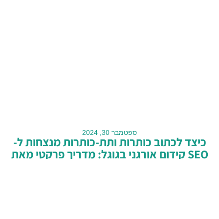
ספטמבר 30, 2024
כיצד לכתוב כותרות ותת-כותרות מנצחות ל-
SEO קידום אורגני בגוגל: מדריך פרקטי מאת
ניו מדיה
בעולם שבו התוכן הדיגיטלי מציף את מרחב האינטרנט, כותרות
ותת-כותרות הן השער לכל כתבה או פוסט
קרא עוד >>